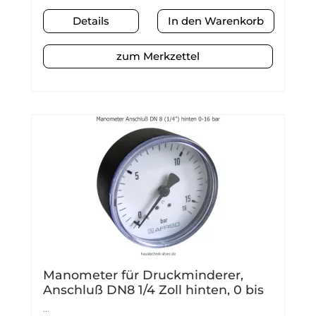
Details
zum Merkzettel
Manometer für Druckminderer,
Anschluß DN8 1/4 Zoll hinten, 0 bis
16 bar Ø 63 mm
...