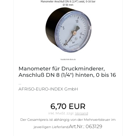
Manometer für Druckminderer,
Anschluß DN 8 (1/4") hinten, 0 bis 16
bar Ø 50 mm
...
AFRISO-EURO-INDEX GmbH
6,70 EUR
inkl. MwSt.
zzgl.
Versand
Der Gesamtpreis ist abhängig von der Mehrwertsteuer im
Art.Nr.: 063129
jeweiligen Lieferland.