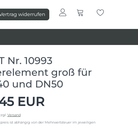
Vertrag widerrufen
 Nr. 10993
terelement groß für
0 und DN50
,45 EUR
zgl.
Versand
reis ist abhängig von der Mehrwertsteuer im jeweiligen