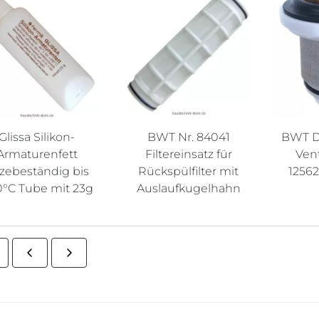
Glissa Silikon-
BWT Nr. 84041
BWT D
Armaturenfett
Filtereinsatz für
Vent
tzebeständig bis
Rückspülfilter mit
12562
°C Tube mit 23g
Auslaufkugelhahn