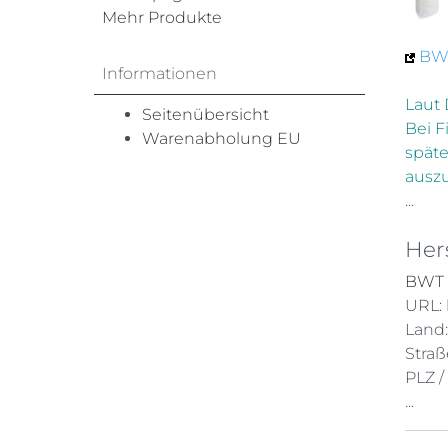
Mehr Produkte
BWT
Informationen
Laut 
Seitenübersicht
Bei F
Warenabholung EU
späte
ausz
...
Her
BWT 
URL:
Land
Straß
PLZ /
...