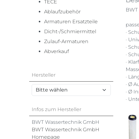
TECE
BWT 
Ablaufzubehör
Armaturen Ersatzteile
passe
Dicht-/Schmiermittel
· Sch
· Uni
Zulauf-Armaturen
· Sch
Abverkauf
· Sch
· Kla
Mass
Hersteller
· Län
· Ø 
· Ø I
· Unt
Infos zum Hersteller
BWT Wassertechnik GmbH
BWT Wassertechnik GmbH
Homepage