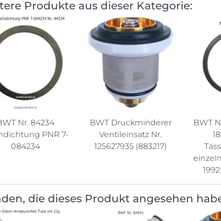
tere Produkte aus dieser Kategorie:
BWT Nr. 84234
BWT Druckminderer
BWT Nr
hdichtung PNR 7-
Ventileinsatz Nr.
18
084234
125627935 (883217)
Tas
einzeln
199
den, die dieses Produkt angesehen hab