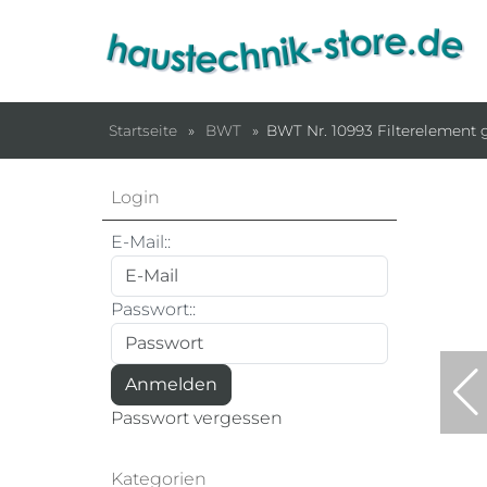
Startseite
»
BWT
»
BWT Nr. 10993 Filterelement
Login
E-Mail::
Passwort::
Passwort vergessen
Kategorien