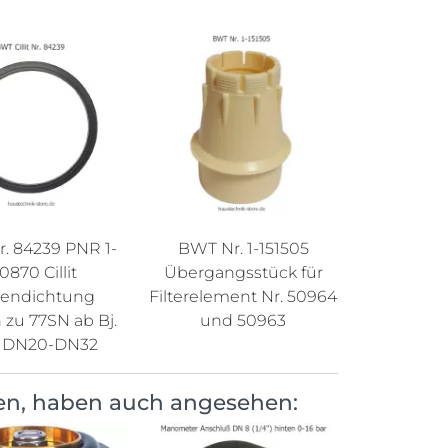
. 84239 PNR 1-
BWT Nr. 1-151505
0870 Cillit
Übergangsstück für
sendichtung
Filterelement Nr. 50964
 zu 77SN ab Bj.
und 50963
2 DN20-DN32
en, haben auch angesehen: