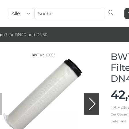
 groß für DN40 und DN50
BWT
Fil
DN4
42
inkl. MwSt.
z
Der Gesamtp
Lieferland.