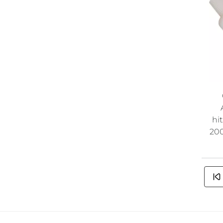
hi
200