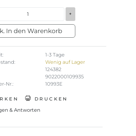
+
k. In den Warenkorb
t:
1-3 Tage
stand:
Wenig auf Lager
124382
9022000109935
er-Nr.:
10993E
RKEN
DRUCKEN
gen & Antworten