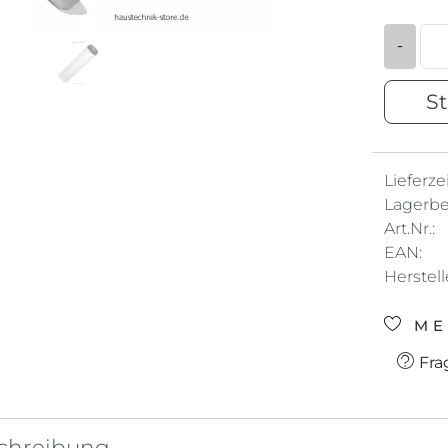
-
St
Lieferzei
Lagerbe
Art.Nr.:
EAN:
Herstell
ME
Fra
chreibung