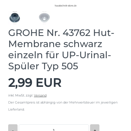
GROHE Nr. 43762 Hut-
Membrane schwarz
einzeln für UP-Urinal-
Spüler Typ 505
2,99 EUR
inkl. MwSt.
zzgl.
Versand
Der Gesamtpreis ist abhängig von der Mehrwertsteuer im jeweiligen
Lieferland.
-
+