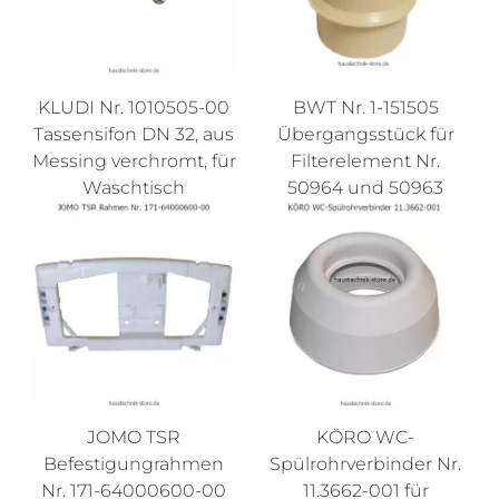
KLUDI Nr. 1010505-00
BWT Nr. 1-151505
Tassensifon DN 32, aus
Übergangsstück für
Messing verchromt, für
Filterelement Nr.
Waschtisch
50964 und 50963
JOMO TSR
KÖRO WC-
Befestigungrahmen
Spülrohrverbinder Nr.
Nr. 171-64000600-00
11.3662-001 für