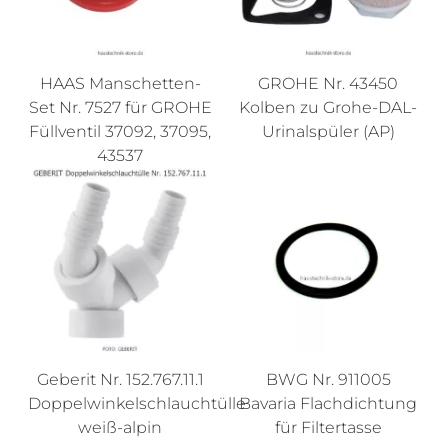
HAAS Manschetten-
GROHE Nr. 43450
Set Nr. 7527 für GROHE
Kolben zu Grohe-DAL-
Füllventil 37092, 37095,
Urinalspüler (AP)
43537
Geberit Nr. 152.767.11.1
BWG Nr. 911005
Doppelwinkelschlauchtülle
Bavaria Flachdichtung
weiß-alpin
für Filtertasse