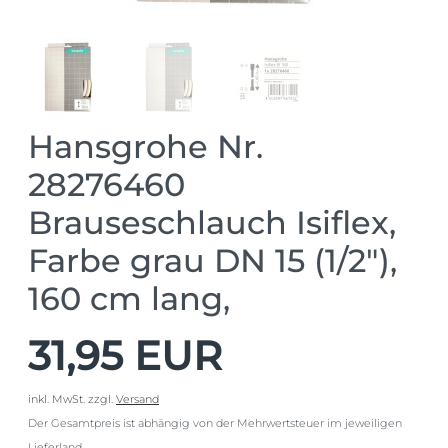
Hansgrohe Nr.
28276460
Brauseschlauch Isiflex,
Farbe grau DN 15 (1/2"),
160 cm lang,
31,95 EUR
inkl. MwSt.
zzgl.
Versand
Der Gesamtpreis ist abhängig von der Mehrwertsteuer im jeweiligen
Lieferland.