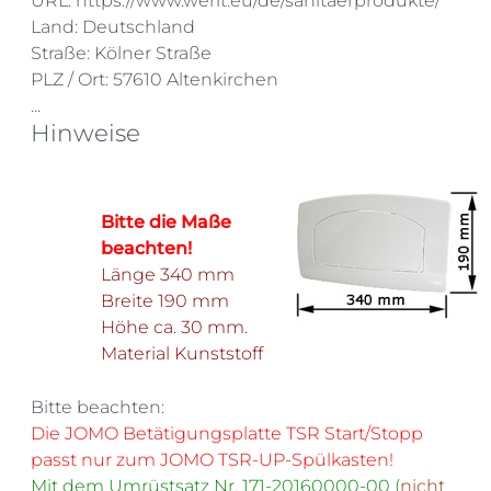
URL: https://www.werit.eu/de/sanitaerprodukte/
Land: Deutschland
Straße: Kölner Straße
PLZ / Ort: 57610 Altenkirchen
...
Hinweise
Bitte die Maße
beachten!
Länge 340 mm
Breite 190 mm
Höhe ca. 30 mm.
Material Kunststoff
Bitte beachten:
Die JOMO Betätigungsplatte TSR Start/Stopp
passt nur zum JOMO TSR-UP-Spülkasten!
Mit dem Umrüstsatz Nr. 171-20160000-00 (
nicht