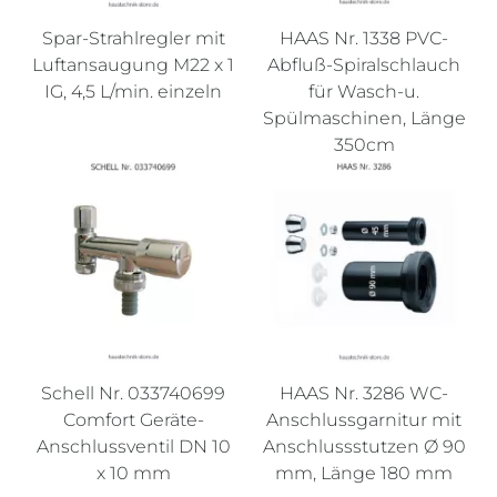
Spar-Strahlregler mit
HAAS Nr. 1338 PVC-
Luftansaugung M22 x 1
Abfluß-Spiralschlauch
IG, 4,5 L/min. einzeln
für Wasch-u.
Spülmaschinen, Länge
350cm
Schell Nr. 033740699
HAAS Nr. 3286 WC-
Comfort Geräte-
Anschlussgarnitur mit
Anschlussventil DN 10
Anschlussstutzen Ø 90
x 10 mm
mm, Länge 180 mm